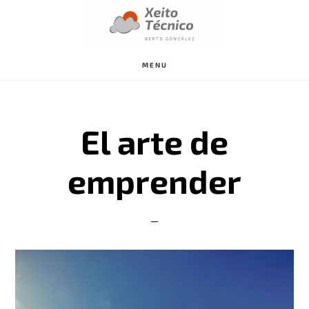
Saltar
al
contenido
MENU
principal
El arte de
emprender