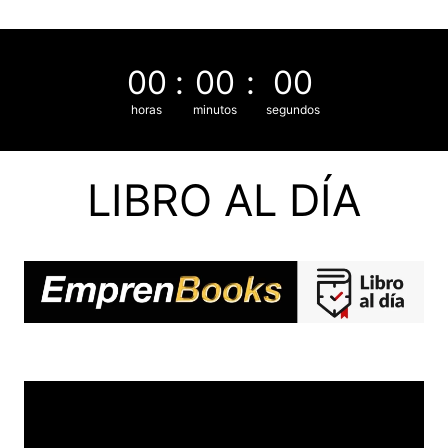
Saltar
al
contenido
00
:
00
:
00
horas
minutos
segundos
LIBRO AL DÍA