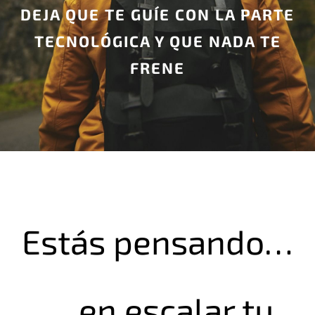
DEJA QUE TE GUÍE CON LA PARTE
TECNOLÓGICA Y QUE NADA TE
FRENE
Estás pensando…
… en escalar tu