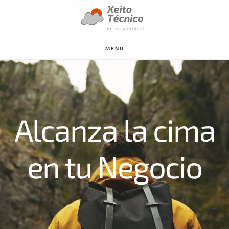
Saltar
al
contenido
MENU
principal
Alcanza la cima
en tu Negocio