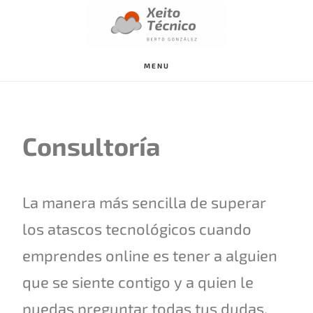
Saltar
al
contenido
MENU
principal
Consultoría
La manera más sencilla de superar
los atascos tecnológicos cuando
emprendes online es tener a alguien
que se siente contigo y a quien le
puedas preguntar todas tus dudas.