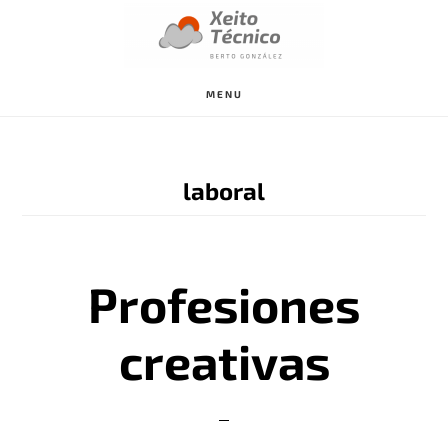
Saltar
al
contenido
MENU
principal
laboral
Profesiones
creativas