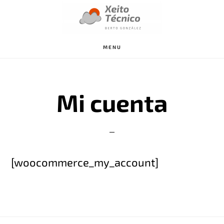
Saltar
al
contenido
MENU
principal
Mi cuenta
[woocommerce_my_account]