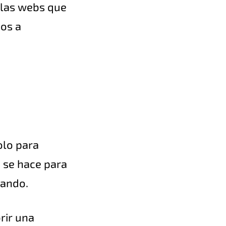
 las webs que
os a
olo para
 se hace para
tando.
rir una