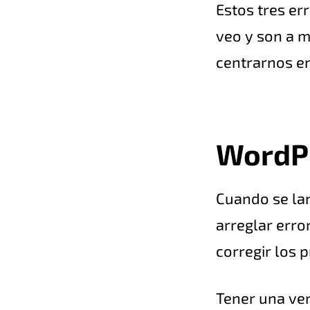
Estos tres er
veo y son a 
centrarnos en
WordPr
Cuando se la
arreglar erro
corregir los 
Tener una ver