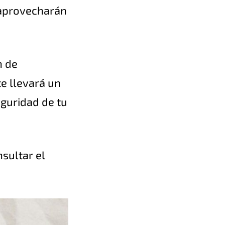
 aprovecharán
n de
te llevará un
eguridad de tu
sultar el