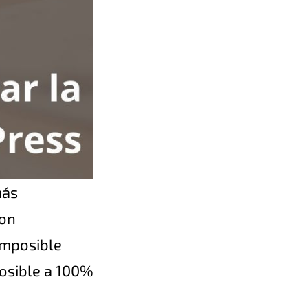
más
con
imposible
osible a 100%