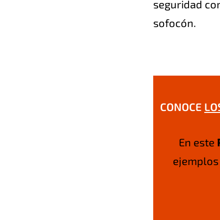
seguridad com
sofocón.
CONOCE
LO
En este
ejemplos 