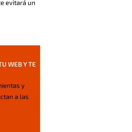
te evitará un
U WEB Y TE
mientas y
ctan a las